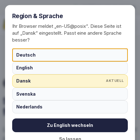
Sådan kan du anvende farve
+49 (0) 30 / 20 23 68 91-0
Region & Sprache
Anmod om nu
Ihr Browser meldet „en-US@posix“. Diese Seite ist
auf „Dansk“ eingestellt. Passt eine andere Sprache
besser?
Deutsch
English
Dansk
AKTUELL
ANVENDELSESMULIGHEDER FOR FARVER
Svenska
Sådan kan du anvende
Nederlands
farver på sokker
Zu English wechseln
Lær mere om anvendelsen af farvede garner
på sokker.
So lassen