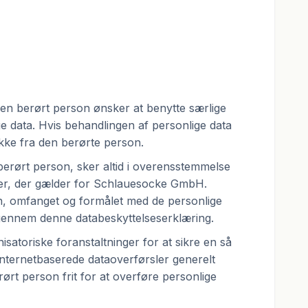
en berørt person ønsker at benytte særlige
e data. Hvis behandlingen af personlige data
kke fra den berørte person.
erørt person, sker altid i overensstemmelse
er, der gælder for Schlauesocke GmbH.
n, omfanget og formålet med de personlige
r gennem denne databeskyttelseserklæring.
atoriske foranstaltninger for at sikre en så
internetbaserede dataoverførsler generelt
ørt person frit for at overføre personlige