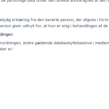
 de personlige data under den direkte ansvarlighed af den 
vetydig erklæring fra den berørte person, der afgives i form
son giver udtryk for, at hun er enig i behandlingen af de 
dlingen
sforordningen, andre gældende databeskyttelseslove i medl
ter er: