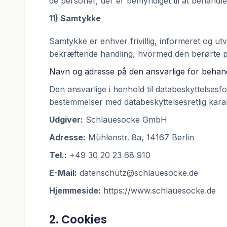
de personer, der er bemyndiget til at behandle
11) Samtykke
Samtykke er enhver frivillig, informeret og ut
bekræftende handling, hvormed den berørte per
Navn og adresse på den ansvarlige for behan
Den ansvarlige i henhold til databeskyttelse
bestemmelser med databeskyttelsesretlig karak
Udgiver:
Schlauesocke GmbH
Adresse:
Mühlenstr. 8a, 14167 Berlin
Tel.:
+49 30 20 23 68 910
E-Mail:
datenschutz@schlauesocke.de
Hjemmeside:
https://www.schlauesocke.de
2. Cookies