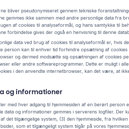
e bliver pseudonymiseret gennem tekniske foranstaltninger
ataene gemmes ikke sammen med andre personlige data fra b
gen af cookies til analyseformål, og hans samtykke til beh
ne forbindelse gives der også en henvisning til denne data
nlige data ved brug af cookies til analyseformål er, hvis de
ørte person kan til enhver tid forhindre opsætning af cookie
netbrowser og dermed modsætte sig opsætningen af cookies 
rowser eller andre softwareprogrammer. Dette er muligt i all
kies i den anvendte internetbrowser, kan det være, at ikke
ta og informationer
 med hver adgang til hjemmesiden af en berørt person el
lle data og informationer gemmes i serverens logfiler. Der
af det tilgængelige system, (3) den hjemmeside, fra hvilken 
sider, som et tilgængeligt system tilgår på vores hjemmesid