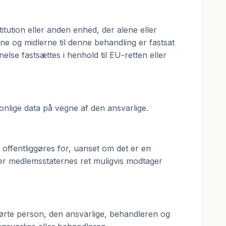
itution eller anden enhed, der alene eller
e og midlerne til denne behandling er fastsat
else fastsættes i henhold til EU-retten eller
sonlige data på vegne af den ansvarlige.
 offentliggøres for, uanset om det er en
ller medlemsstaternes ret muligvis modtager
erørte person, den ansvarlige, behandleren og