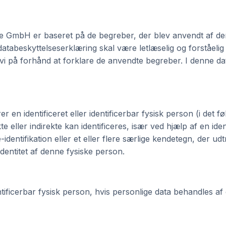
e GmbH er baseret på de begreber, der blev anvendt af de
tabeskyttelseserklæring skal være letlæselig og forståeli
 vi på forhånd at forklare de anvendte begreber. I denne d
er en identificeret eller identificerbar fysisk person (i det
te eller indirekte kan identificeres, især ved hjælp af en ide
-identifikation eller et eller flere særlige kendetegn, der ud
identitet af denne fysiske person.
entificerbar fysisk person, hvis personlige data behandles a