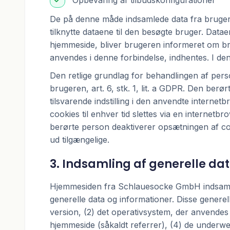
Opbevaring af tilbudskonfigurationer
De på denne måde indsamlede data fra brugern
tilknytte dataene til den besøgte bruger. D
hjemmeside, bliver brugeren informeret om bru
anvendes i denne forbindelse, indhentes. I den
Den retlige grundlag for behandlingen af perso
brugeren, art. 6, stk. 1, lit. a GDPR. Den ber
tilsvarende indstilling i den anvendte inter
cookies til enhver tid slettes via en internetb
berørte person deaktiverer opsætningen af coo
ud tilgængelige.
3. Indsamling af generelle da
Hjemmesiden fra Schlauesocke GmbH indsamler
generelle data og informationer. Disse genere
version, (2) det operativsystem, der anvendes 
hjemmeside (såkaldt referrer), (4) de underweb