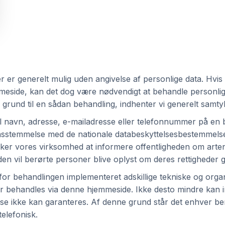
r generelt mulig uden angivelse af personlige data. Hvis 
meside, kan det dog være nødvendigt at behandle personlig
grund til en sådan behandling, indhenter vi generelt samty
l navn, adresse, e-mailadresse eller telefonnummer på en b
nsstemmelse med de nationale databeskyttelsesbestemmels
er vores virksomhed at informere offentligheden om arte
den vil berørte personer blive oplyst om deres rettighede
behandlingen implementeret adskillige tekniske og organis
er behandles via denne hjemmeside. Ikke desto mindre kan 
se ikke kan garanteres. Af denne grund står det enhver ber
telefonisk.