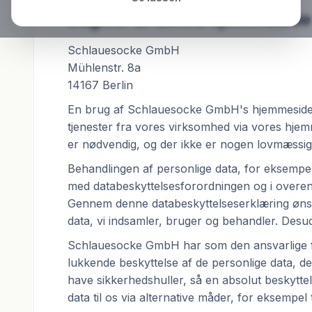
Udgiver af denne hjemmeside
Schlauesocke GmbH
Mühlenstr. 8a
14167 Berlin
En brug af Schlauesocke GmbH's hjemmesider e
tjenester fra vores virksomhed via vores hjem
er nødvendig, og der ikke er nogen lovmæssig 
Behandlingen af personlige data, for eksempe
med databeskyttelsesforordningen og i overe
Gennem denne databeskyttelseserklæring ønsk
data, vi indsamler, bruger og behandler. Desu
Schlauesocke GmbH har som den ansvarlige for 
lukkende beskyttelse af de personlige data, d
have sikkerhedshuller, så en absolut beskyttel
data til os via alternative måder, for eksempel 