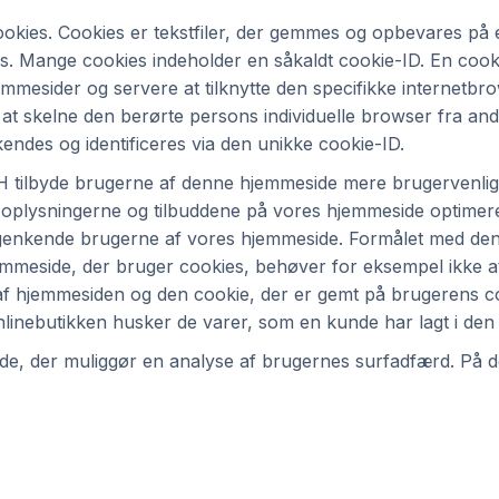
ies. Cookies er tekstfiler, der gemmes og opbevares på e
 Mange cookies indeholder en såkaldt cookie-ID. En cookie-
emmesider og servere at tilknytte den specifikke internetbr
at skelne den berørte persons individuelle browser fra an
ndes og identificeres via den unikke cookie-ID.
tilbyde brugerne af denne hjemmeside mere brugervenlige 
oplysningerne og tilbuddene på vores hjemmeside optimer
t genkende brugerne af vores hjemmeside. Formålet med den
mmeside, der bruger cookies, behøver for eksempel ikke at
 af hjemmesiden og den cookie, der er gemt på brugerens 
nlinebutikken husker de varer, som en kunde har lagt i den 
de, der muliggør en analyse af brugernes surfadfærd. På 