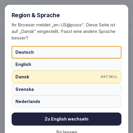
Databeskyttelse
Gratis fragt
Fra 50 par
Gratis designforslag
Region & Sprache
Ihr Browser meldet „en-US@posix“. Diese Seite ist
Produkter
auf „Dansk“ eingestellt. Passt eine andere Sprache
besser?
Databeskyttelse
Deutsch
English
Dansk
Privatlivspolitik for Schlauesocke GmbH
AKTUELL
Svenska
Nederlands
Startseite
›
Databeskyttelse
Zu English wechseln
So lassen