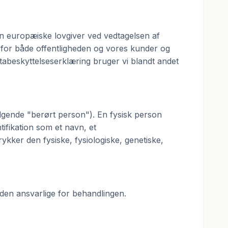
n europæiske lovgiver ved vedtagelsen af
g for både offentligheden og vores kunder og
atabeskyttelseserklæring bruger vi blandt andet
 følgende "berørt person"). En fysisk person
ntifikation som et navn, et
trykker den fysiske, fysiologiske, genetiske,
f den ansvarlige for behandlingen.