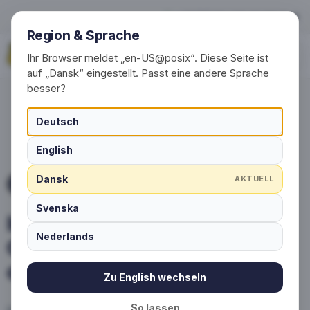
Individuelle Socken – Oversi
+49 (0) 30 / 20 23 68 91-0
Region & Sprache
Anmod om nu
Ihr Browser meldet „en-US@posix“. Diese Seite ist
auf „Dansk“ eingestellt. Passt eine andere Sprache
besser?
Deutsch
English
Dansk
AKTUELL
INFO & DOWNLOADS
Svenska
Individuelle Socken –
Nederlands
Oversigt over muligheder
og processer
Zu English wechseln
So lassen