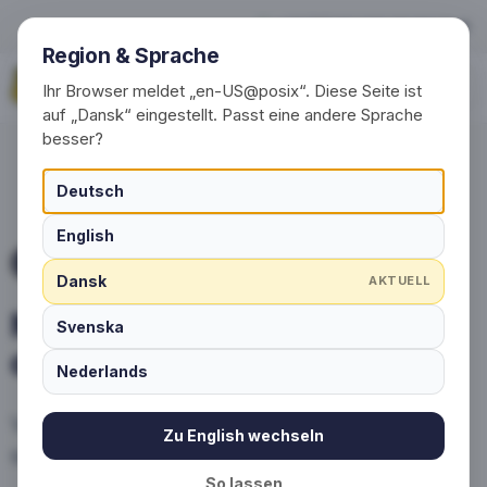
Mange tak for din anmodnin
+49 (0) 30 / 20 23 68 91-0
Region & Sprache
Anmod om nu
Ihr Browser meldet „en-US@posix“. Diese Seite ist
auf „Dansk“ eingestellt. Passt eine andere Sprache
besser?
Deutsch
English
FÆRDIG!
Dansk
AKTUELL
Mange tak for din
Svenska
anmodning
Nederlands
Vi behandler din anmodning hurtigt og
Zu English wechseln
sender prøven til den angivne adresse.
So lassen