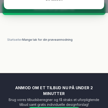
Anmod om projekt nu
Startseite
›
Mange tak for din prøveanmodning
ANMOD OM ET TILBUD NU PÅ UNDER 2
MINUTTER
Brug vores tilbudsberegner og få straks et uforpligtende
tilbud samt gratis individuelle designforslag!