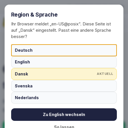
Sokker personalisere
+49 (0) 30 / 20 23 68 91-0
Region & Sprache
Anmod om nu
Ihr Browser meldet „en-US@posix“. Diese Seite ist
auf „Dansk“ eingestellt. Passt eine andere Sprache
besser?
Deutsch
English
SOKKER MED EGET DESIGN
Dansk
AKTUELL
Sokker personalisere
Svenska
Nederlands
Nem at få personaliserede sokker,
sportsokker eller tennissokker lavet
Zu English wechseln
So lassen