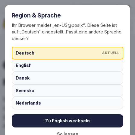
Farben für Ihre Socken
+49 (0) 30 / 20 23 68 91-0
Region & Sprache
Jetzt anfragen
Ihr Browser meldet „en-US@posix“. Diese Seite ist
auf „Deutsch“ eingestellt. Passt eine andere Sprache
besser?
Deutsch
AKTUELL
English
FARBWELTEN & GARNFARBEN
Dansk
Farben für Ihre Socken
Svenska
Wählen Sie aus über 170 Baumwollfarben
Nederlands
und mehr als 160 Polyamidgarnen die
passenden Töne für Ihr Sockendesign -
Zu English wechseln
abgestimmt auf Logo, CI und Einsatzzweck.
So lassen