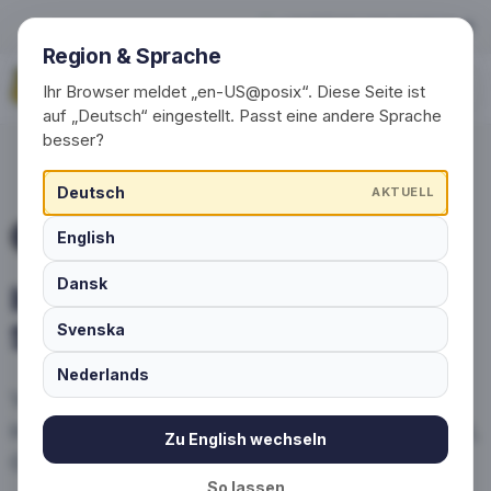
Inspiration für Ihr Sockendes
+49 (0) 30 / 20 23 68 91-0
Region & Sprache
Jetzt anfragen
Ihr Browser meldet „en-US@posix“. Diese Seite ist
auf „Deutsch“ eingestellt. Passt eine andere Sprache
besser?
Deutsch
AKTUELL
English
IDEEN & ANWENDUNGSFÄLLE
Dansk
Inspiration für Ihr
Sockendesign
Svenska
Nederlands
Vereine, Unternehmen und Marken nutzen
individuelle Socken erfolgreich als Fanartikel,
Zu English wechseln
Give-aways, Onboarding oder Merch.
So lassen