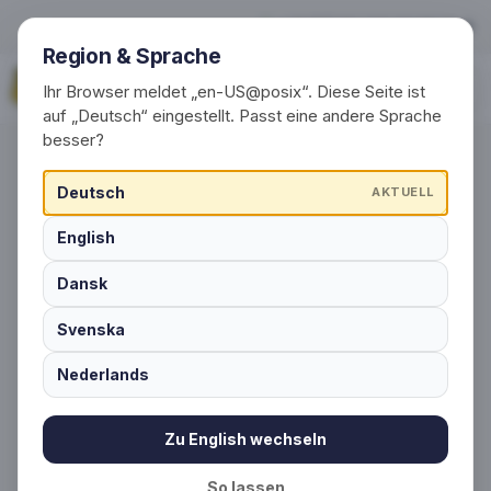
Schlauesocke.de ist Ihr Socken
+49 (0) 30 / 20 23 68 91-0
Region & Sprache
Jetzt anfragen
Ihr Browser meldet „en-US@posix“. Diese Seite ist
auf „Deutsch“ eingestellt. Passt eine andere Sprache
besser?
Startseite
›
Socken mit Logo einfach produzieren lassen
Deutsch
AKTUELL
English
SOCKEN MIT LOGO UND DESIGN - PRODUZIERT
Dansk
IN EUROPA
Svenska
Individuelle
Nederlands
Socken mit Logo
für Vereine und
Zu English wechseln
So lassen