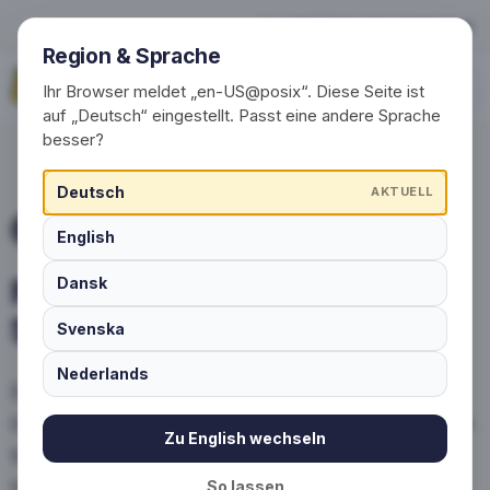
Preise für individuelle Socken
+49 (0) 30 / 20 23 68 91-0
Region & Sprache
Jetzt anfragen
Ihr Browser meldet „en-US@posix“. Diese Seite ist
auf „Deutsch“ eingestellt. Passt eine andere Sprache
besser?
Deutsch
AKTUELL
PREISE
English
Preise für individuelle
Dansk
Socken auf einen Blick
Svenska
Nederlands
Erstellen Sie in nur 2 Minuten ein
individuelles Angebot und erhalten Sie einen
Zu English wechseln
kostenlosen Designvorschlag. Nettopreise
inkl. Versand an eine Adresse innerhalb
So lassen