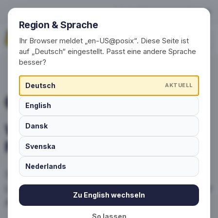
Wasch- und Pflegehinweise
+49 (0) 30 / 20 23 68 91-0
Region & Sprache
Jetzt anfragen
Ihr Browser meldet „en-US@posix“. Diese Seite ist
auf „Deutsch“ eingestellt. Passt eine andere Sprache
besser?
Deutsch
AKTUELL
PFLEGE FÜR INDIVIDUELLE SOCKEN
English
Wasch- und
Dansk
Pflegehinweise
Svenska
Nederlands
So bleiben Ihre individuellen Socken mit
Logo lange in Form – von der Wäsche bis zur
Zu English wechseln
Aufbewahrung.
So lassen