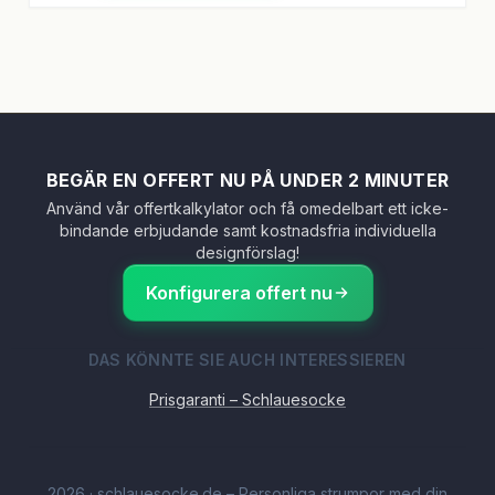
BEGÄR EN OFFERT NU PÅ UNDER 2 MINUTER
Använd vår offertkalkylator och få omedelbart ett icke-
bindande erbjudande samt kostnadsfria individuella
designförslag!
Konfigurera offert nu
DAS KÖNNTE SIE AUCH INTERESSIEREN
Prisgaranti – Schlauesocke
2026
·
schlauesocke.de – Personliga strumpor med din