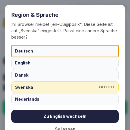
Betalning och frakt i korthet
+49 (0) 30 / 20 23 68 91-0
Region & Sprache
Begär nu
Ihr Browser meldet „en-US@posix“. Diese Seite ist
auf „Svenska“ eingestellt. Passt eine andere Sprache
besser?
Deutsch
ÖVERSIKT
English
Betalning och frakt i
Dansk
korthet
Svenska
AKTUELL
Nederlands
Vanliga frågor
Zu English wechseln
Läs mer
So lassen