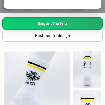
med individuella logotyper, slogans och
färger. Utmärkt komfort och kvalitet.
Begär offert nu
Kostnadsfri design