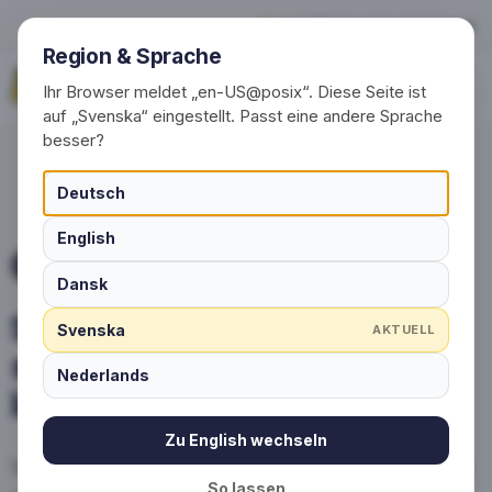
Skräddarsydda sportstrumpo
+49 (0) 30 / 20 23 68 91-0
Region & Sprache
Begär nu
Ihr Browser meldet „en-US@posix“. Diese Seite ist
auf „Svenska“ eingestellt. Passt eine andere Sprache
besser?
Deutsch
English
SPORTSTRUMPOR "TRYCKTA"
Dansk
Skräddarsydda
Svenska
AKTUELL
sportstrumpor med
Nederlands
logotyp och design
Zu English wechseln
Vi producerar dina sportstrumpor: strumpor
So lassen