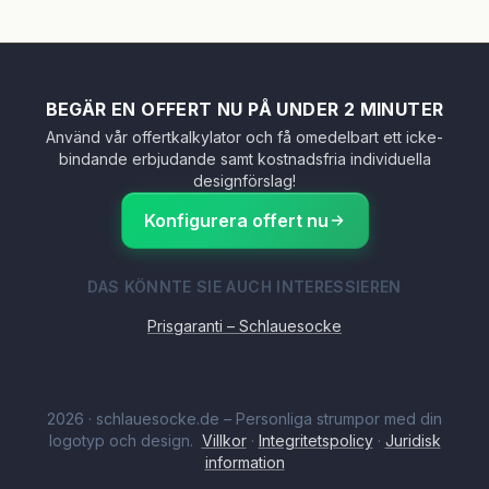
BEGÄR EN OFFERT NU PÅ UNDER 2 MINUTER
Använd vår offertkalkylator och få omedelbart ett icke-
bindande erbjudande samt kostnadsfria individuella
designförslag!
Konfigurera offert nu
DAS KÖNNTE SIE AUCH INTERESSIEREN
Prisgaranti – Schlauesocke
2026
·
schlauesocke.de – Personliga strumpor med din
logotyp och design.
Villkor
·
Integritetspolicy
·
Juridisk
information