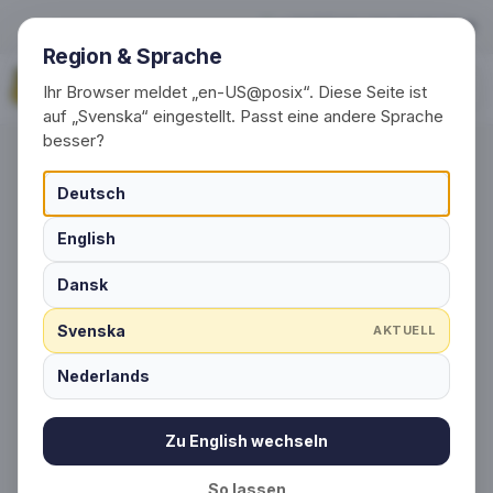
Kontakta oss direkt.
Service 
+49 (0) 30 / 20 23 68 91-0
Region & Sprache
Begär nu
Ihr Browser meldet „en-US@posix“. Diese Seite ist
auf „Svenska“ eingestellt. Passt eine andere Sprache
besser?
KONTAKT & FÖRFRÅGNINGAR
Deutsch
Kontakta oss direkt.
English
Service som slår dig med
Dansk
häpnad.
Svenska
AKTUELL
Planerar du ett evenemang, en
Nederlands
reklamkampanj eller företagsgåvor?
Genom detta kontakt- och
Zu English wechseln
förfrågningscenter når du vårt team
So lassen