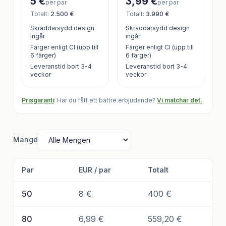
5 €
3,99 €
per par
per par
Totalt
:
2.500 €
Totalt
:
3.990 €
Skräddarsydd design
Skräddarsydd design
ingår
ingår
Färger enligt CI (upp till
Färger enligt CI (upp till
6 färger)
6 färger)
Leveranstid bort 3-4
Leveranstid bort 3-4
veckor
veckor
Prisgaranti
: Har du fått ett bättre erbjudande?
Vi matchar det.
Mängd
Par
EUR / par
Totalt
50
8 €
400 €
80
6,99 €
559,20 €