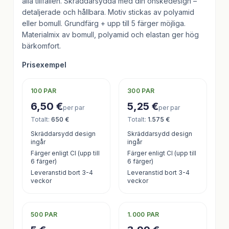
alla tillfällen. Skräddarsydda med din önskedesign –
detaljerade och hållbara. Motiv stickas av polyamid
eller bomull. Grundfärg + upp till 5 färger möjliga.
Materialmix av bomull, polyamid och elastan ger hög
bärkomfort.
Prisexempel
100
PAR
300
PAR
6,50 €
5,25 €
per par
per par
Totalt
:
650 €
Totalt
:
1.575 €
Skräddarsydd design
Skräddarsydd design
ingår
ingår
Färger enligt CI (upp till
Färger enligt CI (upp till
6 färger)
6 färger)
Leveranstid bort 3-4
Leveranstid bort 3-4
veckor
veckor
500
PAR
1.000
PAR