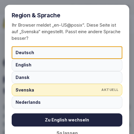
Priser för skräddarsydda str
+49 (0) 30 / 20 23 68 91-0
Region & Sprache
Begär nu
Ihr Browser meldet „en-US@posix“. Diese Seite ist
auf „Svenska“ eingestellt. Passt eine andere Sprache
besser?
Deutsch
PRISER
English
Priser för skräddarsydda
Dansk
strumpor i ett nötskal
Svenska
AKTUELL
Nederlands
Skapa ett skräddarsytt erbjudande på bara 2
minuter och få ett gratis designförslag.
Zu English wechseln
Nettopriser inklusive frakt till en adress inom
Europa.
So lassen