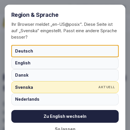
Projektflöde för individuella
+49 (0) 30 / 20 23 68 91-0
Region & Sprache
Begär nu
Ihr Browser meldet „en-US@posix“. Diese Seite ist
auf „Svenska“ eingestellt. Passt eine andere Sprache
besser?
Deutsch
English
Projektflöde för individuella
Dansk
strumpor
Svenska
AKTUELL
Nederlands
Enkelt och snabbt till högkvalitativa,
individuellt designade strumpor – från första
Zu English wechseln
förfrågan till leverans med en fast
kontaktperson.
So lassen