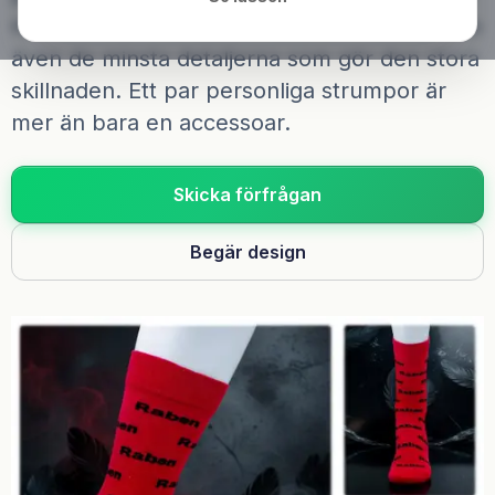
Hos oss står inte bara kvaliteten i fokus, utan
även de minsta detaljerna som gör den stora
skillnaden. Ett par personliga strumpor är
mer än bara en accessoar.
Skicka förfrågan
Begär design