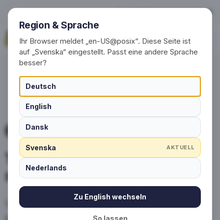
Tillverkare av skräddarsyd
+49 (0) 30 / 20 23 68 91-0
Region & Sprache
Begär nu
Ihr Browser meldet „en-US@posix“. Diese Seite ist
auf „Svenska“ eingestellt. Passt eine andere Sprache
besser?
Deutsch
English
Dansk
TILLVERKA STRUMPOR
Svenska
AKTUELL
Tillverkare av
Nederlands
skräddarsydda strumpor
Zu English wechseln
Välkommen till Schlauesocke.de – din
premium tillverkare av personliga strumpor!
So lassen