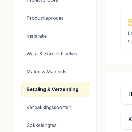
Projectproces
Productieproces
L
Inspiratie
g
Was- & Zorginstructies
Maten & Maatgids
Betaling & Verzending
H
Verpakkingssoorten
K
Sokkelengtes