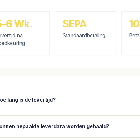
5–6 Wk.
SEPA
10
evertijd na
Standaardbetaling
Beta
oedkeuring
oe lang is de levertijd?
unnen bepaalde leverdata worden gehaald?