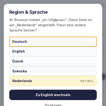
Betaling en Verzend
Gratis verzending
Vanaf 50 paar
Gratis ontwerpvoorstellen
Region & Sprache
Ihr Browser meldet „en-US@posix“. Diese Seite ist
Producten
auf „Nederlands“ eingestellt. Passt eine andere
Sprache besser?
Deutsch
English
IN ÉÉN OOGOPSLAG
Dansk
Betaling en Verz
Svenska
Nederlands
AKTUELL
in het kort
Zu English wechseln
So lassen