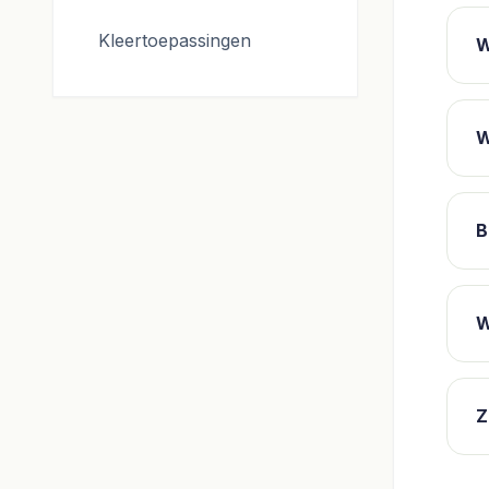
Kleertoepassingen
W
W
B
W
Z