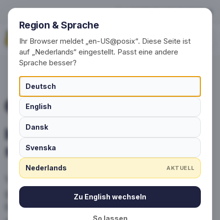
Inspiratie voor uw sokkenon
+49 (0) 30 / 20 23 68 91-0
Region & Sprache
Vraag nu aan
Ihr Browser meldet „en-US@posix“. Diese Seite ist
auf „Nederlands“ eingestellt. Passt eine andere
Sprache besser?
Deutsch
English
IDEEËN & TOEPASSINGEN
Dansk
Inspiratie voor uw
sokkenontwerp
Svenska
Nederlands
AKTUELL
Verenigingen, bedrijven en merken
gebruiken unieke sokken succesvol als
Zu English wechseln
fanartikelen, giveaways, onboarding of
So lassen