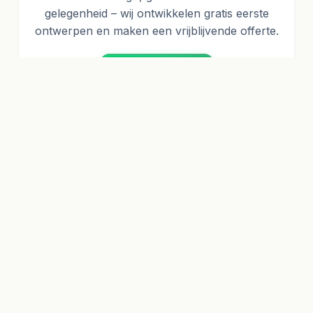
gelegenheid – wij ontwikkelen gratis eerste
ontwerpen en maken een vrijblijvende offerte.
Project starten
Neem contact met ons op
VRAAG NU BINNEN 2 MINUTEN EEN OFFERTE
AAN
Gebruik onze offertecalculator en ontvang direct een
vrijblijvende offerte en gratis individuele
ontwerpvoorstellen!