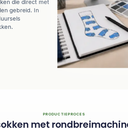
ken die direct met
den gebreid. In
uursels
kken.
PRODUCTIEPROCES
sokken met rondbreimachi