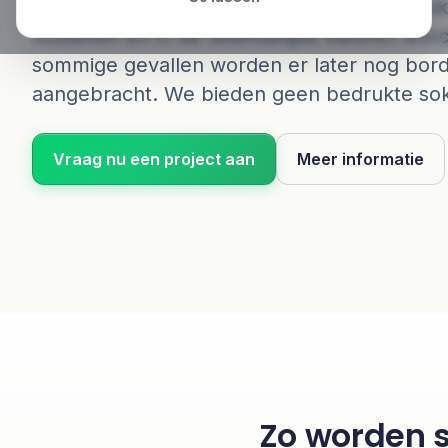
Bij Schlauesocke.nl maken we gebreide sok
motieven en in de uiteindelijke kleuren wor
sommige gevallen worden er later nog bord
aangebracht. We bieden geen bedrukte so
Vraag nu een project aan
Meer informatie
Zo worden 