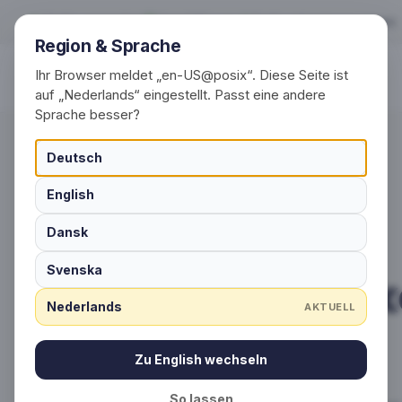
Persoonlijke sokke
Gratis verzending
Vanaf 50 paar
Gratis ontwerpvoorstellen
Region & Sprache
Ihr Browser meldet „en-US@posix“. Diese Seite ist
Producten
auf „Nederlands“ eingestellt. Passt eine andere
Sprache besser?
Deutsch
English
Dansk
ZO KOMEN DE LOGO'S OP DE SOKKEN
Svenska
Persoonlijke sokk
Nederlands
AKTUELL
Productieproces
Zu English wechseln
So lassen