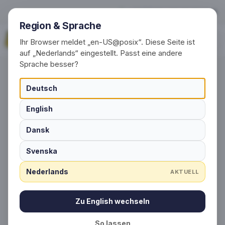
Neem direct contact met ons
+49 (0) 30 / 20 23 68 91-0
Region & Sprache
Vraag nu aan
Ihr Browser meldet „en-US@posix“. Diese Seite ist
auf „Nederlands“ eingestellt. Passt eine andere
Sprache besser?
CONTACT & AANVRAAG
Deutsch
Neem direct contact met
English
ons op.
Service die u
Dansk
omver blaast.
Svenska
Plant u een evenement, een
Nederlands
AKTUELL
promotiecampagne of Corporate Gifts?
Via dit contact- en aanvraagcentrum
Zu English wechseln
bereikt u ons team direct – met duidelijke
So lassen