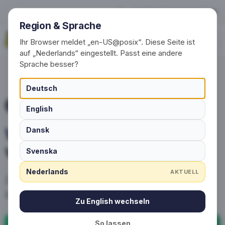
Wasch- en verzorgingsinstru
+49 (0) 30 / 20 23 68 91-0
Region & Sprache
Vraag nu aan
Ihr Browser meldet „en-US@posix“. Diese Seite ist
auf „Nederlands“ eingestellt. Passt eine andere
Sprache besser?
Deutsch
VERZORGING VOOR PERSOONLIJKE SOKKEN
English
Wasch- en
Dansk
verzorgingsinstructies
Svenska
Nederlands
AKTUELL
Zo blijven uw persoonlijke sokken met logo
lang in vorm – van de was tot de opslag.
Zu English wechseln
So lassen