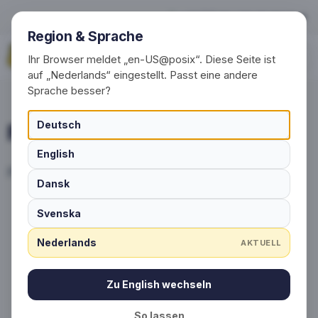
Privacy
+49 (0) 30 / 20 23 68 91-0
Region & Sprache
Vraag nu aan
Ihr Browser meldet „en-US@posix“. Diese Seite ist
auf „Nederlands“ eingestellt. Passt eine andere
Sprache besser?
Privacy
Deutsch
English
Privacyverklaring van Schlauesocke GmbH
Dansk
Svenska
Startseite
›
Privacybeleid
Nederlands
AKTUELL
Zu English wechseln
So lassen