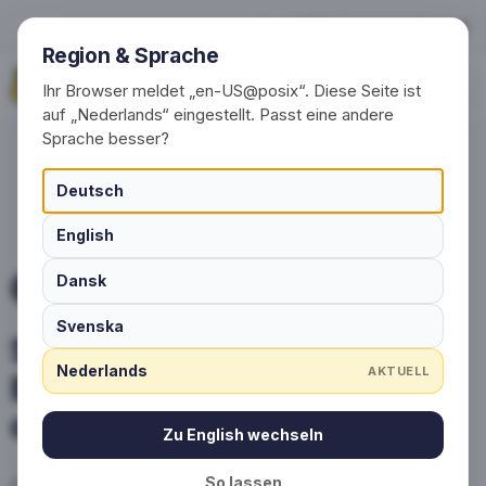
Sportsokken – Eigenschappe
+49 (0) 30 / 20 23 68 91-0
Region & Sprache
Vraag nu aan
Ihr Browser meldet „en-US@posix“. Diese Seite ist
auf „Nederlands“ eingestellt. Passt eine andere
Sprache besser?
Deutsch
English
Dansk
AANPASSINGSMOGELIJKHEDEN
Svenska
Sportsokken –
Nederlands
AKTUELL
Eigenschappen en
aanpassingsopties
Zu English wechseln
So lassen