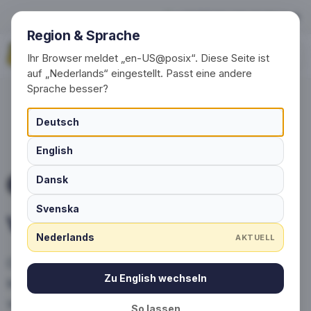
Voorbeelden
+49 (0) 30 / 20 23 68 91-0
Region & Sprache
Vraag nu aan
Ihr Browser meldet „en-US@posix“. Diese Seite ist
auf „Nederlands“ eingestellt. Passt eine andere
Sprache besser?
Deutsch
English
Dansk
PROJECTVOORBEELDEN
Svenska
Voorbeelden
Nederlands
AKTUELL
Ontdek de creatieve sokkenstijlen van onze
Zu English wechseln
klanten – van corporate merchandise tot
verenigings- en teamsokken.
So lassen