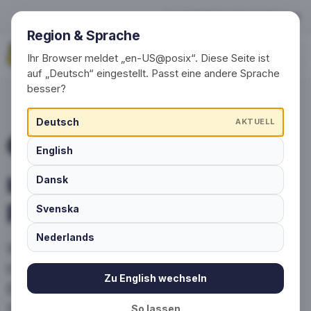
Individuelle Socken produzie
+49 (0) 30 / 20 23 68 91-0
Region & Sprache
Jetzt anfragen
Ihr Browser meldet „en-US@posix“. Diese Seite ist
auf „Deutsch“ eingestellt. Passt eine andere Sprache
besser?
Deutsch
AKTUELL
SOCKEN MIT LOGO UND DESIGN
English
Individuelle Socken
Dansk
produzieren lassen
Svenska
Nederlands
Wir produzieren Ihre Socken: Socken mit
individuellen Logos, Slogans und Farben.
Zu English wechseln
Exzellenter Komfort und Qualität. Möchten
Sie individuelle Baumwollsocken oder
So lassen