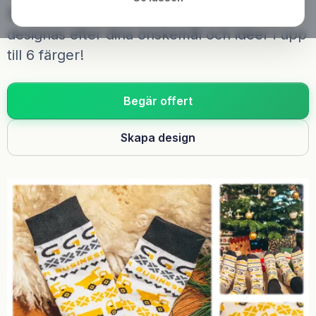
Strumporna är stickade av bomull och kan
designas efter dina önskemål och idéer i upp
till 6 färger!
Begär offert
Skapa design