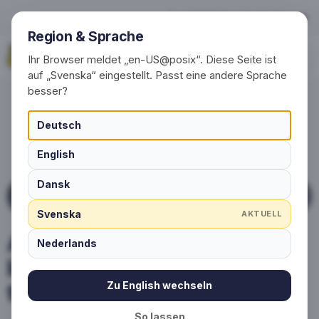
Anpassade strumpor med logo
+49 (0) 30 / 20 23 68 91-0
Region & Sprache
Begär nu
Ihr Browser meldet „en-US@posix“. Diese Seite ist
auf „Svenska“ eingestellt. Passt eine andere Sprache
besser?
Deutsch
English
Dansk
ANPASSADE STRUMPOR FÖR FÖRETAG OCH
FÖRENINGAR
Svenska
AKTUELL
Anpassade strumpor med
Nederlands
logotyp och motiv,
tillverkade efter önskemål
Zu English wechseln
So lassen