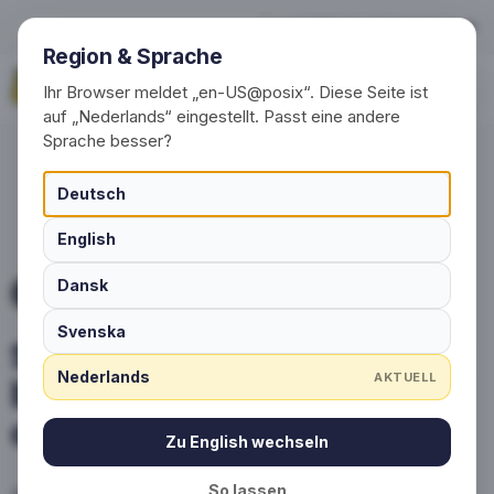
Sokken bedrukken of laten b
+49 (0) 30 / 20 23 68 91-0
Region & Sprache
Vraag nu aan
Ihr Browser meldet „en-US@posix“. Diese Seite ist
auf „Nederlands“ eingestellt. Passt eine andere
Sprache besser?
Deutsch
English
Dansk
SOKKEN MET LOGO
Svenska
Sokken bedrukken of laten
Nederlands
AKTUELL
breien? Wij hebben het
antwoord
Zu English wechseln
So lassen