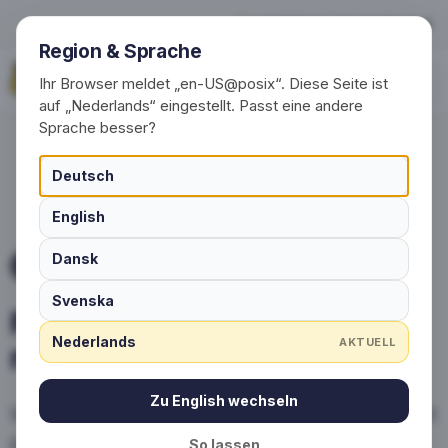
Persoonlijke sportsokken me
+49 (0) 30 / 20 23 68 91-0
Region & Sprache
Vraag nu aan
Ihr Browser meldet „en-US@posix“. Diese Seite ist
auf „Nederlands“ eingestellt. Passt eine andere
Sprache besser?
Deutsch
English
Dansk
SPORTSOKKEN MET LOGO
Svenska
Persoonlijke sportsokken
Nederlands
AKTUELL
met logo en design
Zu English wechseln
Wij produceren uw sportsokken: sokken met
persoonlijke logo's, slogans en kleuren.
So lassen