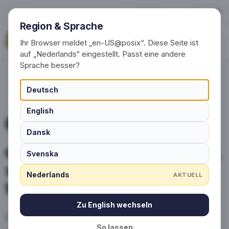
Gepersonaliseerde sokken, 
+49 (0) 30 / 20 23 68 91-0
Region & Sprache
Vraag nu aan
Ihr Browser meldet „en-US@posix“. Diese Seite ist
auf „Nederlands“ eingestellt. Passt eine andere
Sprache besser?
Deutsch
English
SPORTSOKKEN MET LOGO
Dansk
Gepersonaliseerde sokken,
Svenska
sportsokken of
Nederlands
AKTUELL
tennissokken laten maken
Zu English wechseln
Ontdek de wereld van individuele sokken
So lassen